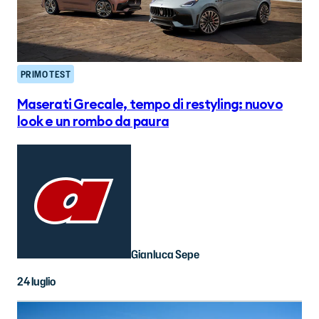
PRIMO TEST
Maserati Grecale, tempo di restyling: nuovo
look e un rombo da paura
Gianluca Sepe
24 luglio