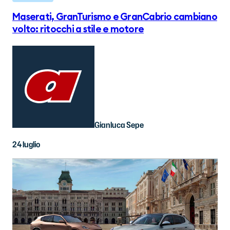
Maserati, GranTurismo e GranCabrio cambiano
volto: ritocchi a stile e motore
Gianluca Sepe
24 luglio