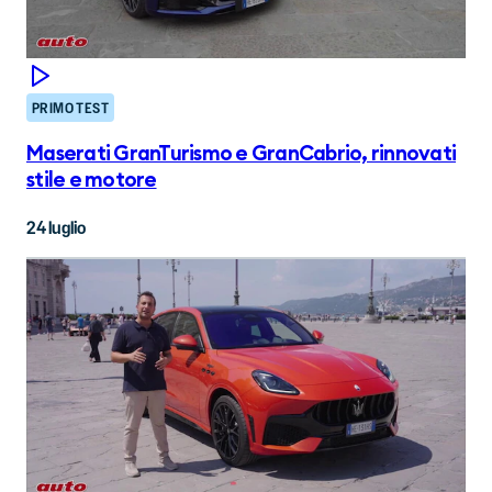
PRIMO TEST
Maserati GranTurismo e GranCabrio, rinnovati
stile e motore
24 luglio