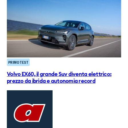
PRIMO TEST
Volvo EX60, il grande Suv diventa elettrico:
prezzo da ibrida e autonomia record