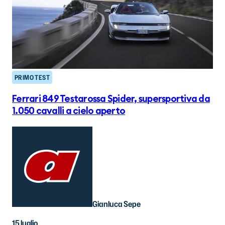
PRIMO TEST
Ferrari 849 Testarossa Spider, supersportiva da
1.050 cavalli a cielo aperto
Gianluca Sepe
15 luglio