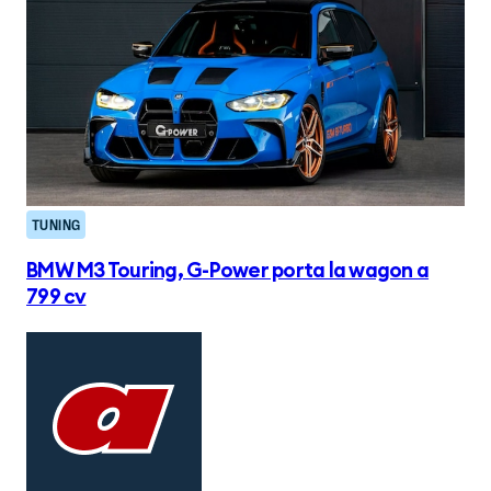
TUNING
BMW M3 Touring, G-Power porta la wagon a
799 cv