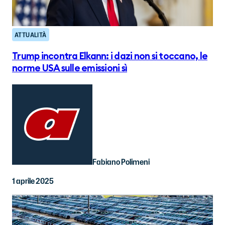
ATTUALITÀ
Trump incontra Elkann: i dazi non si toccano, le
norme USA sulle emissioni sì
Fabiano Polimeni
1 aprile 2025