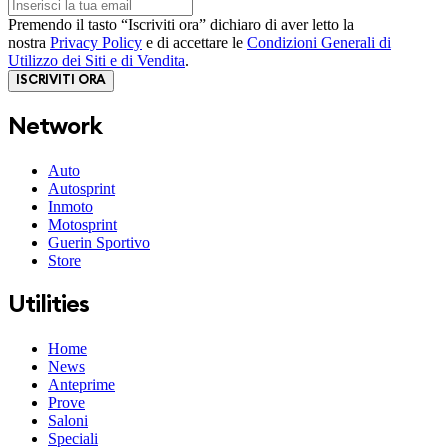
Premendo il tasto “Iscriviti ora” dichiaro di aver letto la
nostra
Privacy Policy
e di accettare le
Condizioni Generali di
Utilizzo dei Siti e di Vendita
.
ISCRIVITI ORA
Network
Auto
Autosprint
Inmoto
Motosprint
Guerin Sportivo
Store
Utilities
Home
News
Anteprime
Prove
Saloni
Speciali