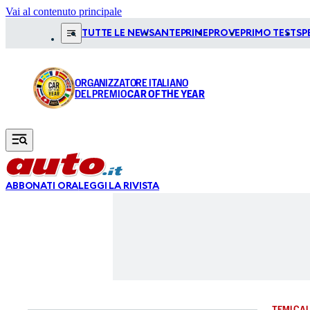
Vai al contenuto principale
TUTTE LE NEWS
ANTEPRIME
PROVE
PRIMO TEST
SP
ORGANIZZATORE ITALIANO
DEL PREMIO
CAR OF THE YEAR
ABBONATI ORA
LEGGI LA RIVISTA
TEMI CAL