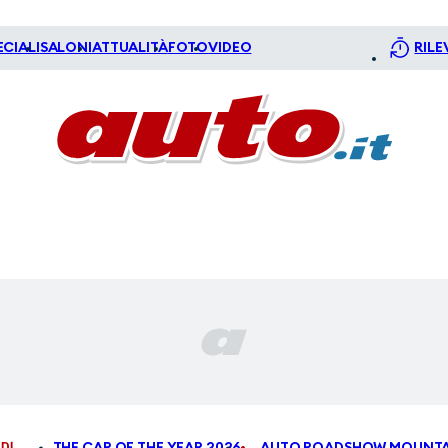
ECIALI
SALONI
ATTUALITÀ
FOTO
VIDEO
RILE
DI
THE CAR OF THE YEAR 2026
AUTO ROADSHOW MOUNTA