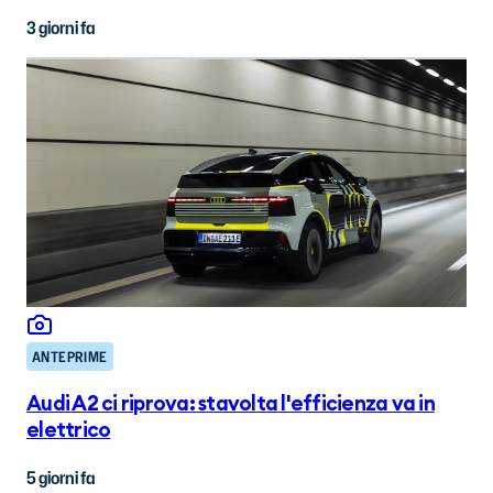
3 giorni fa
ANTEPRIME
Audi A2 ci riprova: stavolta l'efficienza va in
elettrico
5 giorni fa