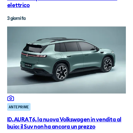
elettrico
3 giorni fa
ANTEPRIME
ID. AURA T6, la nuova Volkswagen in vendita al
buio: il Suv non ha ancora un prezzo