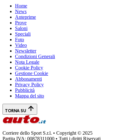
Home
News
Anteprime
Prove
Saloni
Speciali
Foto
Video
Newsletter
Condizioni Generali
Nota Legale
Cookie Policy
Gestione Cookie
Abbonamenti
Privacy Policy
Pubblicità
Mappa del sito
TORNA SU
Corriere dello Sport S.r.l. • Copyright © 2025
Partita IVA: 00878311000 • Tutti i diritti Riservati