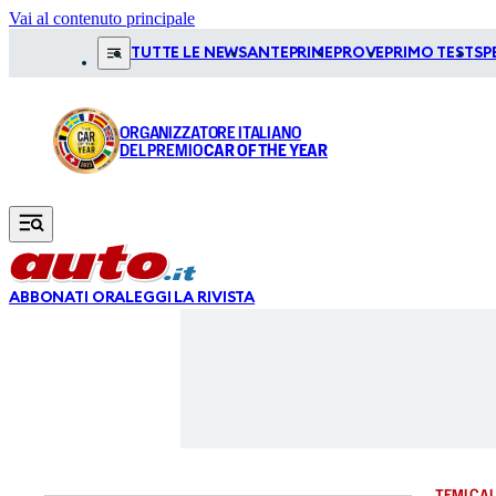
Vai al contenuto principale
TUTTE LE NEWS
ANTEPRIME
PROVE
PRIMO TEST
SP
ORGANIZZATORE ITALIANO
DEL PREMIO
CAR OF THE YEAR
ABBONATI ORA
LEGGI LA RIVISTA
TEMI CAL