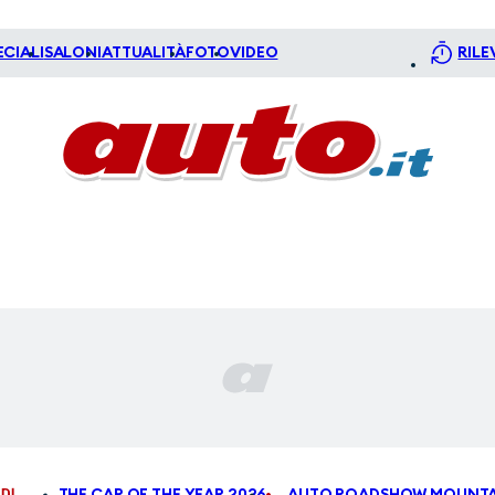
ECIALI
SALONI
ATTUALITÀ
FOTO
VIDEO
RILE
DI
THE CAR OF THE YEAR 2026
AUTO ROADSHOW MOUNTA