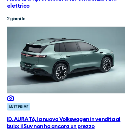
elettrico
2 giorni fa
ANTEPRIME
ID. AURA T6, la nuova Volkswagen in vendita al
buio: il Suv non ha ancora un prezzo