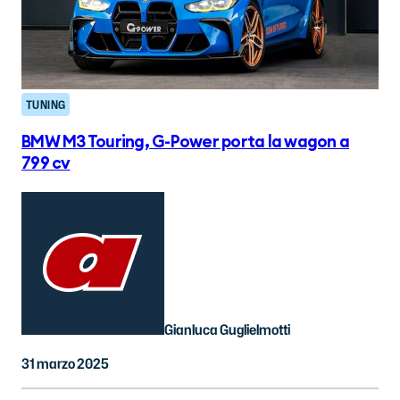
TUNING
BMW M3 Touring, G-Power porta la wagon a
799 cv
Gianluca Guglielmotti
31 marzo 2025