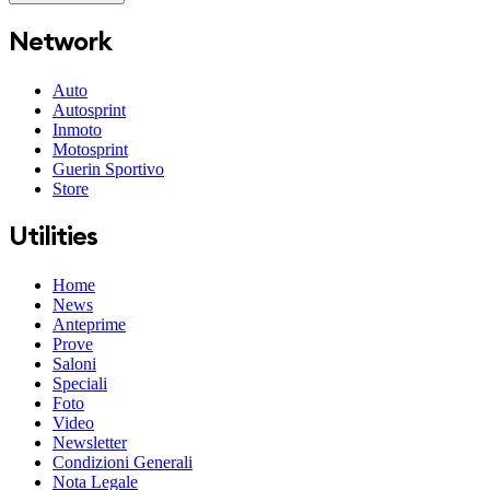
Network
Auto
Autosprint
Inmoto
Motosprint
Guerin Sportivo
Store
Utilities
Home
News
Anteprime
Prove
Saloni
Speciali
Foto
Video
Newsletter
Condizioni Generali
Nota Legale