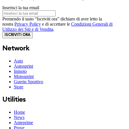
Inserisci la tua email
Premendo il tasto “Iscriviti ora” dichiaro di aver letto la
nostra
Privacy Policy
e di accettare le
Condizioni Generali di
Utilizzo dei Siti e di Vendita
.
ISCRIVITI ORA
Network
Auto
Autosprint
Inmoto
Motosprint
Guerin Sportivo
Store
Utilities
Home
News
Anteprime
Prove