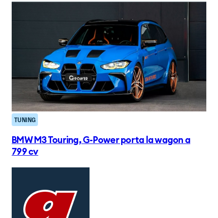
TUNING
BMW M3 Touring, G-Power porta la wagon a
799 cv