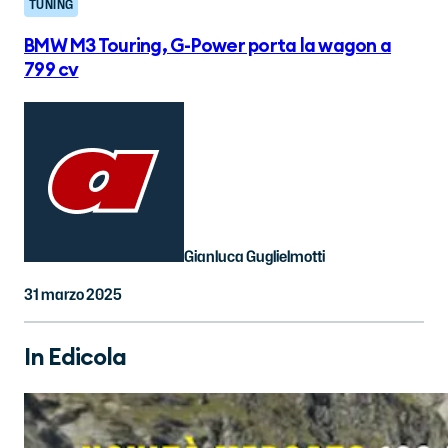
TUNING
BMW M3 Touring, G-Power porta la wagon a
799 cv
Gianluca Guglielmotti
31 marzo 2025
In Edicola