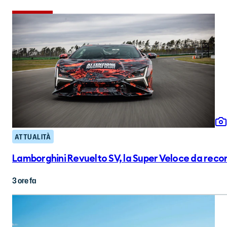
ATTUALITÀ
Lamborghini Revuelto SV, la Super Veloce da reco
3 ore fa