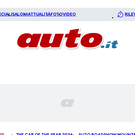
ECIALI
SALONI
ATTUALITÀ
FOTO
VIDEO
RILE
DI
THE CAR OF THE YEAR 2026
AUTO ROADSHOW MOUNTA