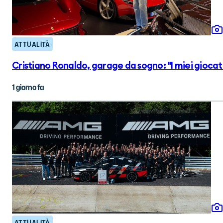
ATTUALITÀ
Cristiano Ronaldo, garage da sogno: "I miei giocat
1 giorno fa
ATTUALITÀ