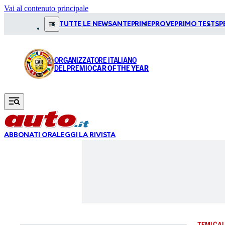
Vai al contenuto principale
TUTTE LE NEWS
ANTEPRIME
PROVE
PRIMO TEST
SP
ORGANIZZATORE ITALIANO
DEL PREMIO
CAR OF THE YEAR
ABBONATI ORA
LEGGI LA RIVISTA
TEMI CAL