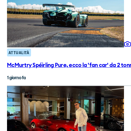
ATTUALITÀ
McMurtry Spéirling Pure, ecco la 'fan car' da 2 to
1 giorno fa