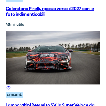
Calendario Pirelli, ripasso verso il 2027 con le
foto indimenticabili
40 minuti fa
ATTUALITÀ
Lamborghini Revuelto SV, la Super Veloce da