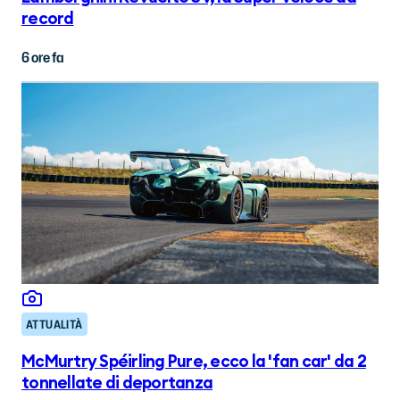
record
6 ore fa
ATTUALITÀ
McMurtry Spéirling Pure, ecco la 'fan car' da 2
tonnellate di deportanza