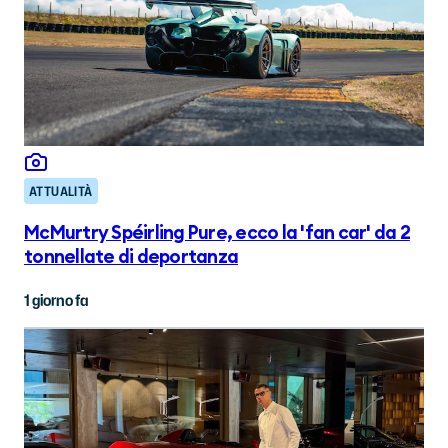
ATTUALITÀ
McMurtry Spéirling Pure, ecco la 'fan car' da 2
tonnellate di deportanza
1 giorno fa