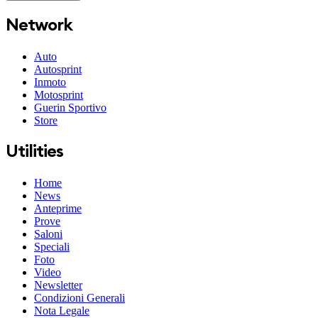
Network
Auto
Autosprint
Inmoto
Motosprint
Guerin Sportivo
Store
Utilities
Home
News
Anteprime
Prove
Saloni
Speciali
Foto
Video
Newsletter
Condizioni Generali
Nota Legale