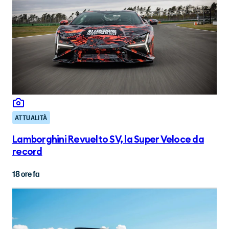
ATTUALITÀ
Lamborghini Revuelto SV, la Super Veloce da
record
18 ore fa