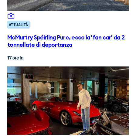
ATTUALITÀ
McMurtry Spéirling Pure, ecco la 'fan car' da 2
tonnellate di deportanza
17 ore fa