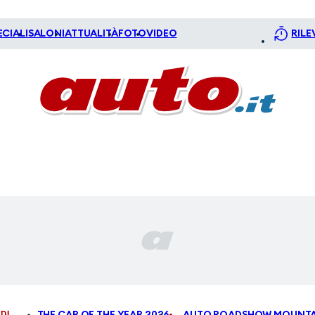
ECIALI
SALONI
ATTUALITÀ
FOTO
VIDEO
RILE
DI
THE CAR OF THE YEAR 2026
AUTO ROADSHOW MOUNTA