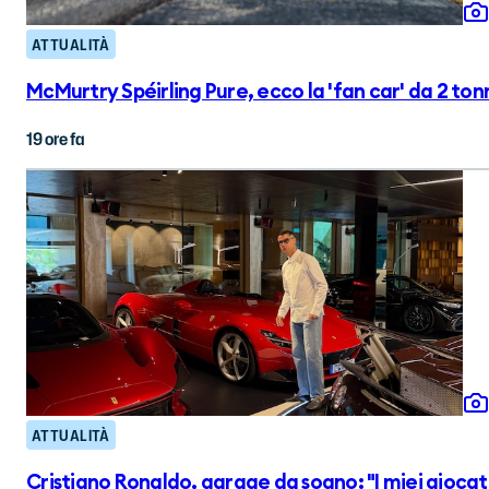
ATTUALITÀ
McMurtry Spéirling Pure, ecco la 'fan car' da 2 to
19 ore fa
ATTUALITÀ
Cristiano Ronaldo, garage da sogno: "I miei giocat