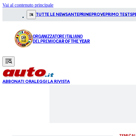
Vai al contenuto principale
TUTTE LE NEWS
ANTEPRIME
PROVE
PRIMO TEST
SP
ORGANIZZATORE ITALIANO
DEL PREMIO
CAR OF THE YEAR
ABBONATI ORA
LEGGI LA RIVISTA
TEMI CAL