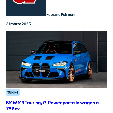
Fabiano Polimeni
31 marzo 2025
TUNING
BMW M3 Touring, G-Power porta la wagon a
799 cv