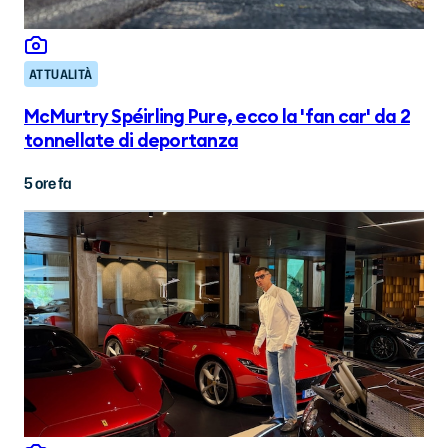
ATTUALITÀ
McMurtry Spéirling Pure, ecco la 'fan car' da 2
tonnellate di deportanza
5 ore fa