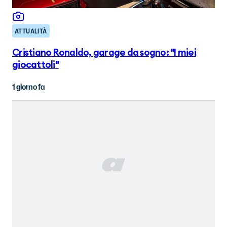
ATTUALITÀ
Cristiano Ronaldo, garage da sogno: "I miei
giocattoli"
1 giorno fa