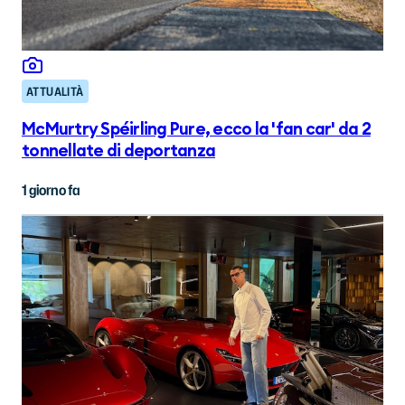
ATTUALITÀ
McMurtry Spéirling Pure, ecco la 'fan car' da 2
tonnellate di deportanza
1 giorno fa