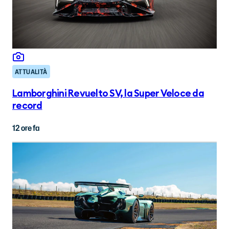
ATTUALITÀ
Lamborghini Revuelto SV, la Super Veloce da
record
12 ore fa