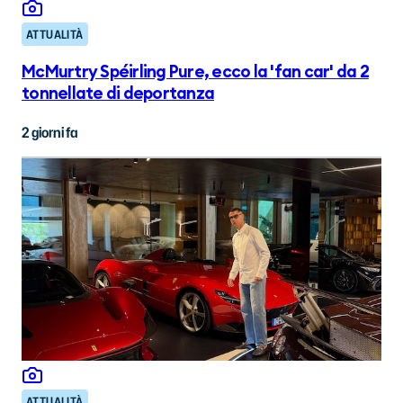
ATTUALITÀ
McMurtry Spéirling Pure, ecco la 'fan car' da 2
tonnellate di deportanza
2 giorni fa
ATTUALITÀ