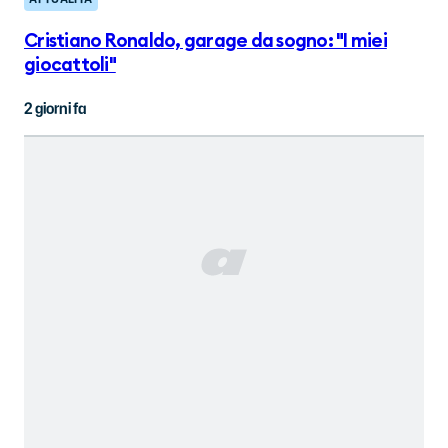
Cristiano Ronaldo, garage da sogno: "I miei
giocattoli"
2 giorni fa