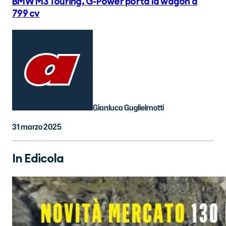
BMW M3 Touring, G-Power porta la wagon a
799 cv
Gianluca Guglielmotti
31 marzo 2025
In Edicola