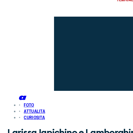
FOTO
ATTUALITA
CURIOSITA
Larissa Iapichino e Lamborghin