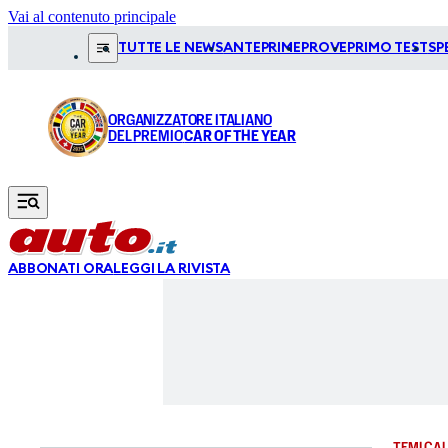
Vai al contenuto principale
TUTTE LE NEWS
ANTEPRIME
PROVE
PRIMO TEST
SP
ORGANIZZATORE ITALIANO
DEL PREMIO
CAR OF THE YEAR
ABBONATI ORA
LEGGI LA RIVISTA
TEMI CAL