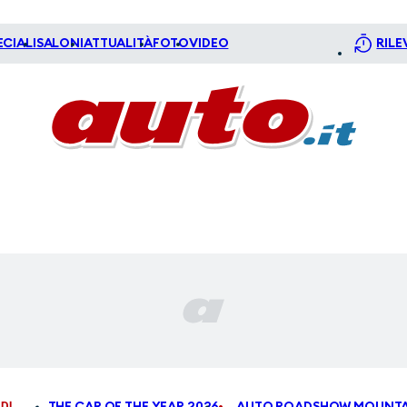
ECIALI
SALONI
ATTUALITÀ
FOTO
VIDEO
RILE
DI
THE CAR OF THE YEAR 2026
AUTO ROADSHOW MOUNTA