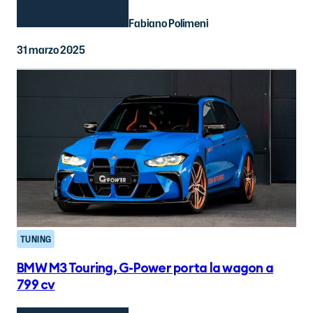
Fabiano Polimeni
31 marzo 2025
TUNING
BMW M3 Touring, G-Power porta la wagon a
799 cv