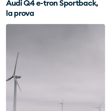
Audi Q4 e-tron Sportback,
la prova