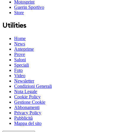
Motosprint
Guerin Sportivo
Store
Utilities
Home
News
Anteprime
Prove
Saloni
Speciali
Foto
Video
Newsletter
Condizioni Generali
Nota Legale
Cookie Policy
Gestione Cookie
Abbonamenti
Privacy Policy
Pubblicità
Mappa del sito