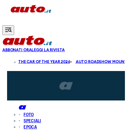
Vai al contenuto principale
ABBONATI ORA
LEGGI LA RIVISTA
ALDI
THE CAR OF THE YEAR 2026
AUTO ROADSHOW MOUNTAIN
FOTO
SPECIALI
EPOCA