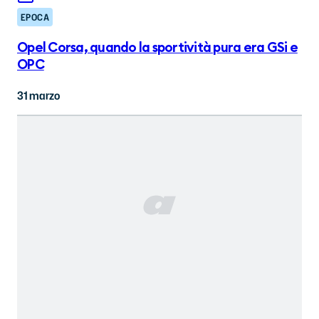
EPOCA
Opel Corsa, quando la sportività pura era GSi e
OPC
31 marzo