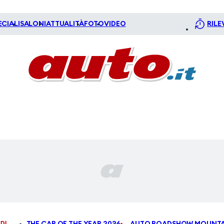
ECIALI
SALONI
ATTUALITÀ
FOTO
VIDEO
RILE
DI
THE CAR OF THE YEAR 2026
AUTO ROADSHOW MOUNTA