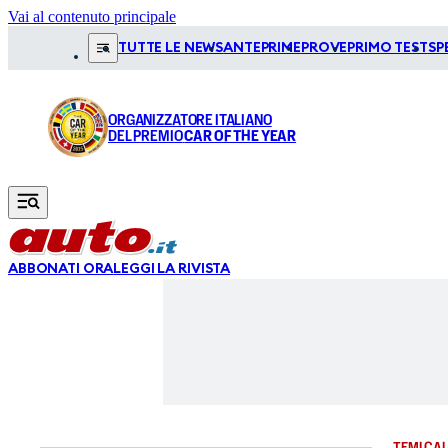
Vai al contenuto principale
TUTTE LE NEWS
ANTEPRIME
PROVE
PRIMO TEST
SP
ORGANIZZATORE ITALIANO
DEL PREMIO
CAR OF THE YEAR
ABBONATI ORA
LEGGI LA RIVISTA
TEMI CAL