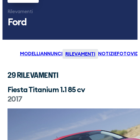
Rilevamenti
Ford
MODELLI
ANNUNCI
NOTIZIE
FOTO
VID
RILEVAMENTI
29 RILEVAMENTI
Fiesta Titanium 1.1 85 cv
2017