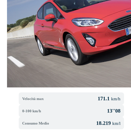
171.1
Velocità max
km/h
13''08
0-100 km/h
18.219
Consumo Medio
km/l