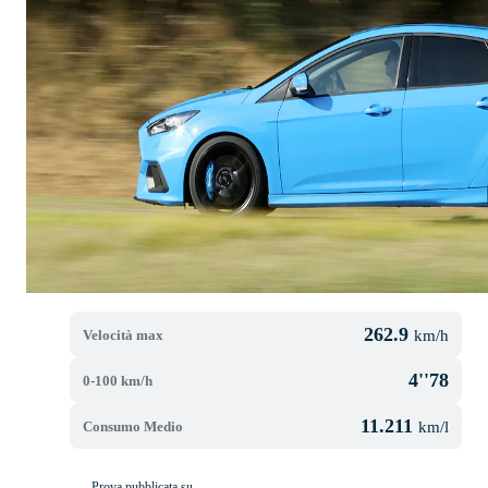
262.9
Velocità max
km/h
4''78
0-100 km/h
11.211
Consumo Medio
km/l
Prova pubblicata su