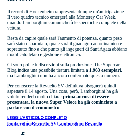
Il record di Hockenheim rappresenta dunque un'anticipazione.
Il vero quadro tecnico emergerà alla Monterey Car Week,
quando Lamborghini comunicherà le specifiche complete della
vettura.
Resta da capire quale sarà l'aumento di potenza, quanto peso
sarà stato risparmiato, quale sarà il guadagno aerodinamico e
soprattutto fino a che punto gli ingegneri di Sant'Agata abbiano
modificato telaio e gestione elettronica.
Ci sono poi le indiscrezioni sulla produzione. The Supercar
Blog indica una possibile tiratura limitata a
1.963 esemplari
,
ma Lamborghini non ha ancora confermato questo numero.
Per conoscere la Revuelto SV definitiva bisognerà quindi
aspettare il 14 agosto. Una cosa, però, Lamborghini ha già
voluto renderla molto chiara:
prima ancora di essere
presentata, la nuova Super Veloce ha già cominciato a
parlare con il cronometro
.
LEGGI L'ARTICOLO COMPLETO
lamborghini
Revuelto SV
Lamborghini Revuelto