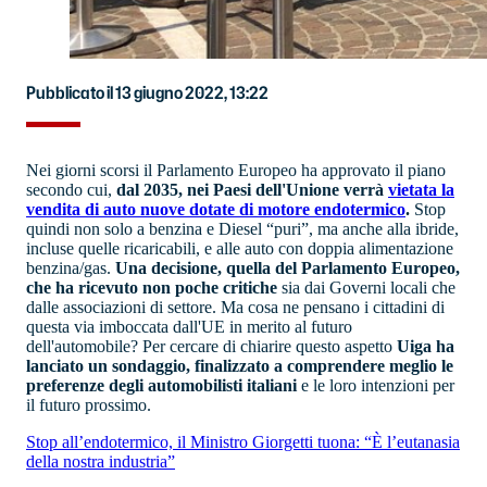
Pubblicato il 13 giugno 2022, 13:22
Nei giorni scorsi il Parlamento Europeo ha approvato il piano
secondo cui,
dal 2035, nei Paesi dell'Unione verrà
vietata la
vendita di auto nuove dotate di motore endotermico
.
Stop
quindi non solo a benzina e Diesel “puri”, ma anche alla ibride,
incluse quelle ricaricabili, e alle auto con doppia alimentazione
benzina/gas.
Una decisione, quella del Parlamento Europeo,
che ha ricevuto non poche critiche
sia dai Governi locali che
dalle associazioni di settore. Ma cosa ne pensano i cittadini di
questa via imboccata dall'UE in merito al futuro
dell'automobile? Per cercare di chiarire questo aspetto
Uiga ha
lanciato un sondaggio, finalizzato a comprendere meglio le
preferenze degli automobilisti italiani
e le loro intenzioni per
il futuro prossimo.
Stop all’endotermico, il Ministro Giorgetti tuona: “È l’eutanasia
della nostra industria”