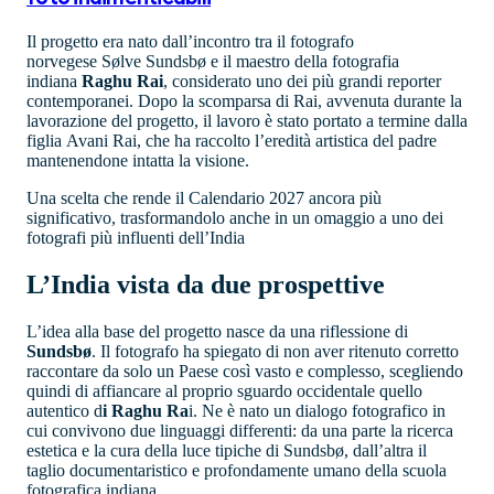
Il progetto era nato dall’incontro tra il fotografo
norvegese Sølve Sundsbø e il maestro della fotografia
indiana
Raghu Rai
, considerato uno dei più grandi reporter
contemporanei. Dopo la scomparsa di Rai, avvenuta durante la
lavorazione del progetto, il lavoro è stato portato a termine dalla
figlia Avani Rai, che ha raccolto l’eredità artistica del padre
mantenendone intatta la visione.
Una scelta che rende il Calendario 2027 ancora più
significativo, trasformandolo anche in un omaggio a uno dei
fotografi più influenti dell’India
L’India vista da due prospettive
L’idea alla base del progetto nasce da una riflessione di
Sundsbø
. Il fotografo ha spiegato di non aver ritenuto corretto
raccontare da solo un Paese così vasto e complesso, scegliendo
quindi di affiancare al proprio sguardo occidentale quello
autentico d
i Raghu Ra
i. Ne è nato un dialogo fotografico in
cui convivono due linguaggi differenti: da una parte la ricerca
estetica e la cura della luce tipiche di Sundsbø, dall’altra il
taglio documentaristico e profondamente umano della scuola
fotografica indiana.