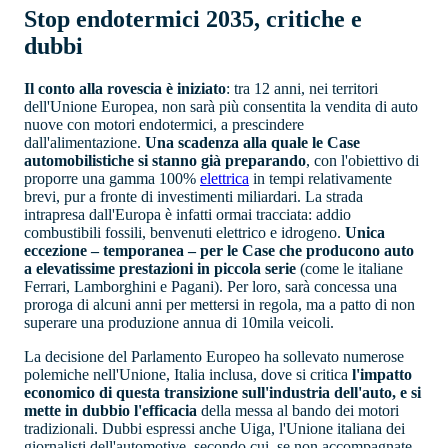
Stop endotermici 2035, critiche e
dubbi
Il conto alla rovescia è iniziato
: tra 12 anni, nei territori
dell'Unione Europea, non sarà più consentita la vendita di auto
nuove con motori endotermici, a prescindere
dall'alimentazione.
Una scadenza alla quale le Case
automobilistiche si stanno già preparando
, con l'obiettivo di
proporre una gamma 100%
elettrica
in tempi relativamente
brevi, pur a fronte di investimenti miliardari. La strada
intrapresa dall'Europa è infatti ormai tracciata: addio
combustibili fossili, benvenuti elettrico e idrogeno.
Unica
eccezione – temporanea – per le Case che producono auto
a elevatissime prestazioni in piccola serie
(come le italiane
Ferrari, Lamborghini e Pagani). Per loro, sarà concessa una
proroga di alcuni anni per mettersi in regola, ma a patto di non
superare una produzione annua di 10mila veicoli.
La decisione del Parlamento Europeo ha sollevato numerose
polemiche nell'Unione, Italia inclusa, dove si critica
l'impatto
economico di questa transizione sull'industria dell'auto, e si
mette in dubbio l'efficacia
della messa al bando dei motori
tradizionali. Dubbi espressi anche Uiga, l'Unione italiana dei
giornalisti dell'automotive, secondo cui, se non accompagnate