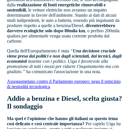
dalla
realizzazione di fonti energetiche rinnovabili e
sostenibili
, le vetture elettriche non avranno un impatto
determinante in favore dell'ambiente. Stando ai dati di alcuni
studi indipendenti, le auto a batteria, essendo più inquinanti da
produrre rispetto a quelle a benzina/Diesel,
diventerebbero
davvero ecologiche solo dopo 80mila km
, o perfino 200mila
qualora per alimentarle venga usata corrente prodotta dal
carbone.
Quella dell'Europarlamento è stata
“
Una decisione cruciale
viene presa dai politici e non dagli scienziati, dai tecnici, dagli
economisti
insieme con i politici. Uiga è favorevole alla
promozione di tutti i mezzi per ridurre l’inquinamento ma con
giudizio.”
ha comunicato l'associazione in una nota.
Assogasmetano contro il Parlamento europeo: nega il principio
di neutralità tecnologica
Addio a benzina e Diesel, scelta giusta?
Il sondaggio
Ma quel è l'opinione che hanno gli italiani su questo tema
così delicato e così centrale importanza?
Per capirlo Uiga ha
lanciato un sondaggio, aperto a tutti e realizzato insieme ai