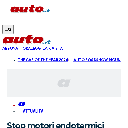
Vai al contenuto principale
ABBONATI ORA
LEGGI LA RIVISTA
ALDI
THE CAR OF THE YEAR 2026
AUTO ROADSHOW MOUNTAIN
ATTUALITA
Stop motori endotermici