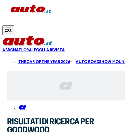
Vai al contenuto principale
ABBONATI ORA
LEGGI LA RIVISTA
ALDI
THE CAR OF THE YEAR 2026
AUTO ROADSHOW MOUNTAIN
RISULTATI DI RICERCA PER
GOODWOOD