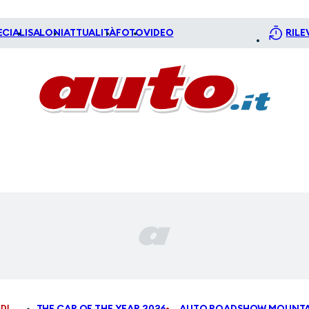
ECIALI
SALONI
ATTUALITÀ
FOTO
VIDEO
RILE
DI
THE CAR OF THE YEAR 2026
AUTO ROADSHOW MOUNTA