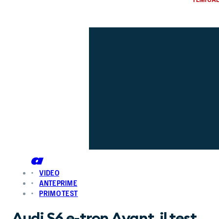
VIDEO
ANTEPRIME
PRIMO TEST
Audi S6 e-tron Avant, il test