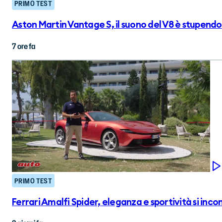
PRIMO TEST
Aston Martin Vantage S, il suono del V8 è stupendo
7 ore fa
PRIMO TEST
Ferrari Amalfi Spider, eleganza e sportività si inc