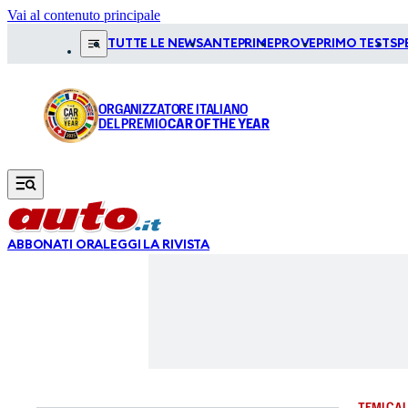
Vai al contenuto principale
TUTTE LE NEWS
ANTEPRIME
PROVE
PRIMO TEST
SP
ORGANIZZATORE ITALIANO
DEL PREMIO
CAR OF THE YEAR
ABBONATI ORA
LEGGI LA RIVISTA
TEMI CAL