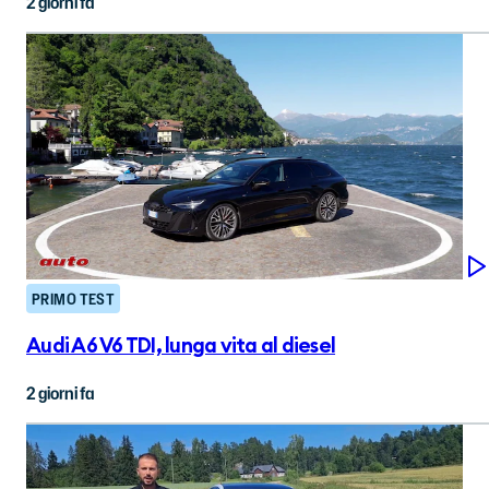
2 giorni fa
PRIMO TEST
Audi A6 V6 TDI, lunga vita al diesel
2 giorni fa