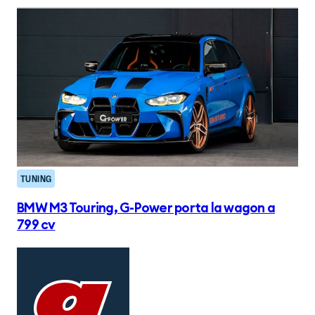
TUNING
BMW M3 Touring, G-Power porta la wagon a
799 cv