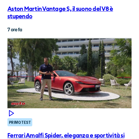
Aston Martin Vantage S, il suono del V8 è
stupendo
7 ore fa
PRIMO TEST
Ferrari Amalfi Spider, eleganza e sportività si