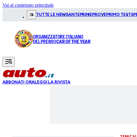
Vai al contenuto principale
TUTTE LE NEWS
ANTEPRIME
PROVE
PRIMO TEST
SP
ORGANIZZATORE ITALIANO
DEL PREMIO
CAR OF THE YEAR
ABBONATI ORA
LEGGI LA RIVISTA
TEMI CAL