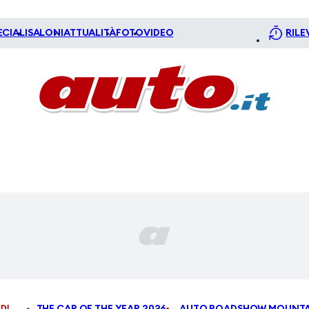
ECIALI
SALONI
ATTUALITÀ
FOTO
VIDEO
RILE
DI
THE CAR OF THE YEAR 2026
AUTO ROADSHOW MOUNTA