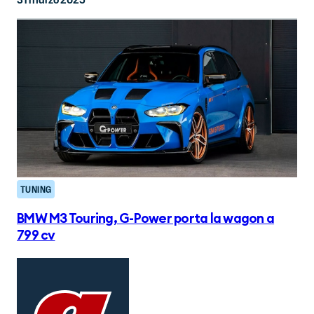
TUNING
BMW M3 Touring, G-Power porta la wagon a
799 cv