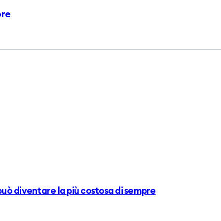
ore
 può diventare la più costosa di sempre