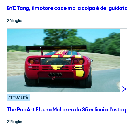
BYD Tang, il motore cade ma la colpa è del guidat
24 luglio
ATTUALITÀ
The Pop Art F1, una McLaren da 35 milioni all'asta:
22 luglio