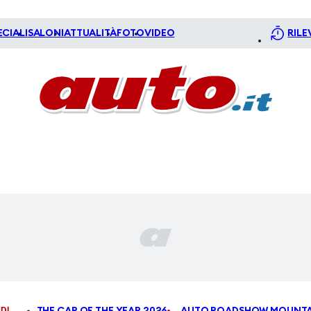
ECIALI
SALONI
ATTUALITÀ
FOTO
VIDEO
RILE
DI
THE CAR OF THE YEAR 2026
AUTO ROADSHOW MOUNTA