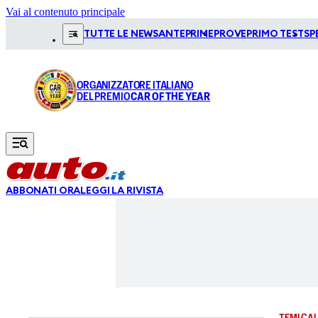
Vai al contenuto principale
TUTTE LE NEWS
ANTEPRIME
PROVE
PRIMO TEST
SP
ORGANIZZATORE ITALIANO
DEL PREMIO
CAR OF THE YEAR
ABBONATI ORA
LEGGI LA RIVISTA
TEMI CAL