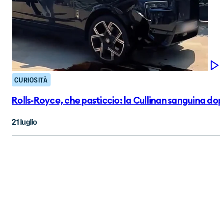
CURIOSITÀ
Rolls-Royce, che pasticcio: la Cullinan sanguina do
21 luglio