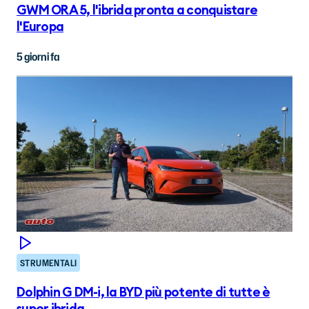
GWM ORA 5, l'ibrida pronta a conquistare
l'Europa
5 giorni fa
STRUMENTALI
Dolphin G DM-i, la BYD più potente di tutte è