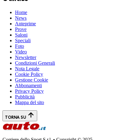
Home
News
Anteprime
Prove
Saloni
Speciali
Foto
Video
Newsletter
Condizioni Generali
Nota Legale
Cookie Policy
Gestione Cookie
Abbonamenti
Privacy Policy
Pubblicità
Mappa del sito
TORNA SU
Corriere dello Sport S.r.l. • Copyright © 2025