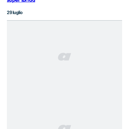
super ibrida
29 luglio