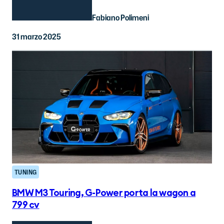
Fabiano Polimeni
31 marzo 2025
TUNING
BMW M3 Touring, G-Power porta la wagon a
799 cv