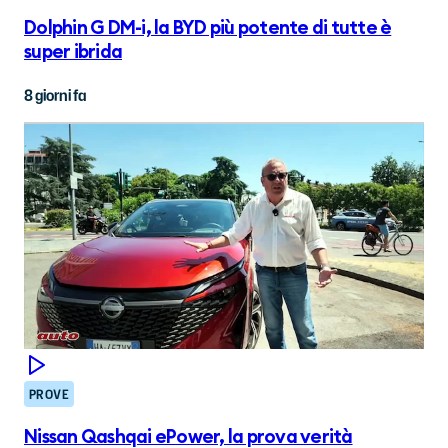
Dolphin G DM-i, la BYD più potente di tutte è
super ibrida
8 giorni fa
PROVE
Nissan Qashqai ePower, la prova verità