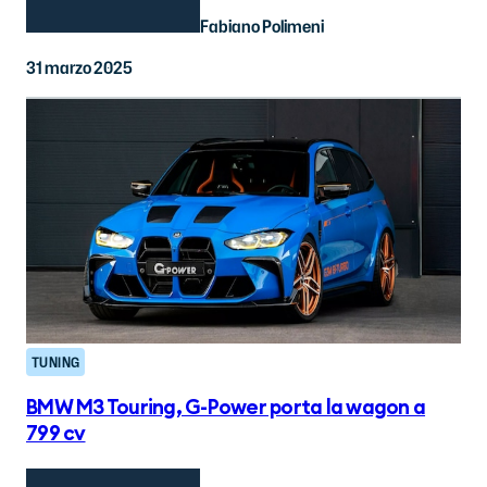
Fabiano Polimeni
31 marzo 2025
TUNING
BMW M3 Touring, G-Power porta la wagon a
799 cv