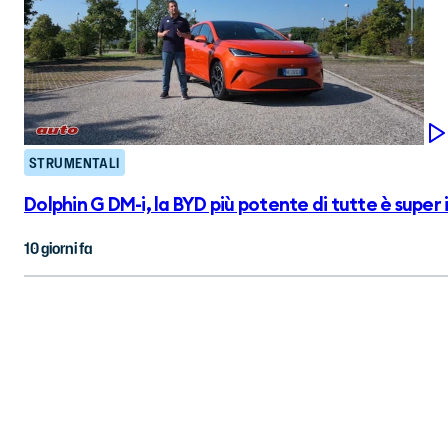
STRUMENTALI
Dolphin G DM-i, la BYD più potente di tutte è super 
10 giorni fa