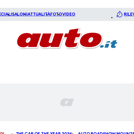
ECIALI
SALONI
ATTUALITÀ
FOTO
VIDEO
RILE
DI
THE CAR OF THE YEAR 2026
AUTO ROADSHOW MOUNTA