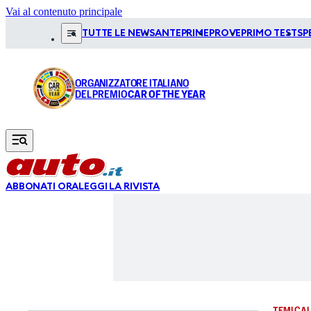
Vai al contenuto principale
TUTTE LE NEWS
ANTEPRIME
PROVE
PRIMO TEST
SP
ORGANIZZATORE ITALIANO
DEL PREMIO
CAR OF THE YEAR
ABBONATI ORA
LEGGI LA RIVISTA
TEMI CAL