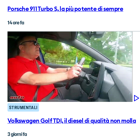
Porsche 911 Turbo S, la più potente di sempre
14 ore fa
STRUMENTALI
Volkswagen Golf TDI, il diesel di qualità non molla
3 giorni fa