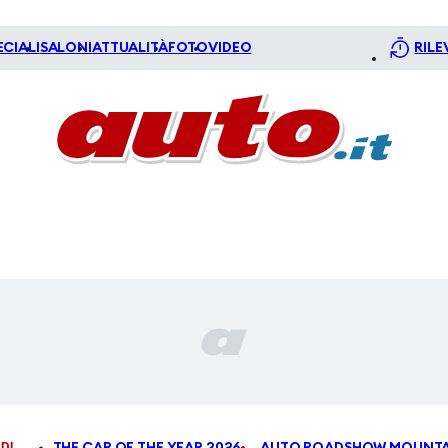
ECIALI
SALONI
ATTUALITÀ
FOTO
VIDEO
RILE
DI
THE CAR OF THE YEAR 2026
AUTO ROADSHOW MOUNTA