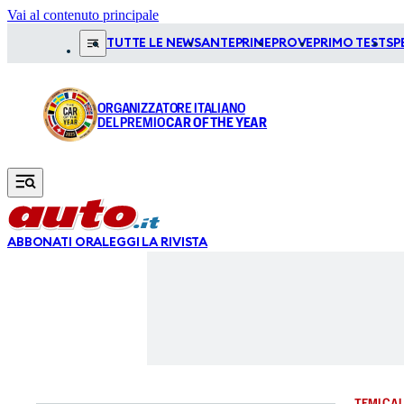
Vai al contenuto principale
TUTTE LE NEWS
ANTEPRIME
PROVE
PRIMO TEST
SP
ORGANIZZATORE ITALIANO
DEL PREMIO
CAR OF THE YEAR
ABBONATI ORA
LEGGI LA RIVISTA
TEMI CAL