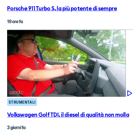
Porsche 911 Turbo S, la più potente di sempre
19 ore fa
STRUMENTALI
Volkswagen Golf TDI, il diesel di qualità non molla
3 giorni fa