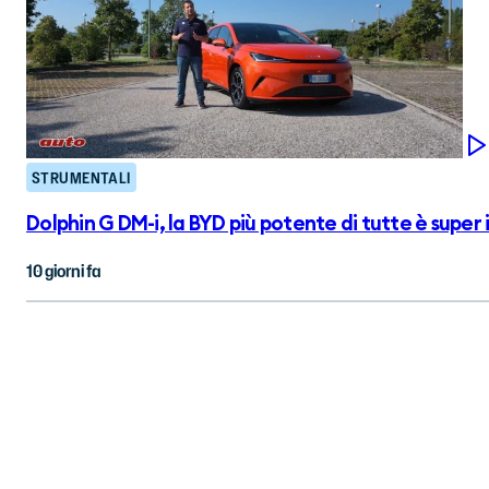
STRUMENTALI
Dolphin G DM-i, la BYD più potente di tutte è super 
10 giorni fa