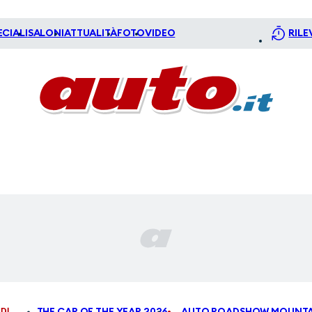
ECIALI
SALONI
ATTUALITÀ
FOTO
VIDEO
RILE
DI
THE CAR OF THE YEAR 2026
AUTO ROADSHOW MOUNTA