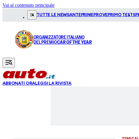
Vai al contenuto principale
TUTTE LE NEWS
ANTEPRIME
PROVE
PRIMO TEST
SP
ORGANIZZATORE ITALIANO
DEL PREMIO
CAR OF THE YEAR
ABBONATI ORA
LEGGI LA RIVISTA
TEMI CAL