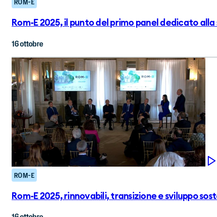
ROM-E
Rom-E 2025, il punto del primo panel dedicato alla 
16 ottobre
ROM-E
Rom-E 2025, rinnovabili, transizione e sviluppo sost
16 ottobre