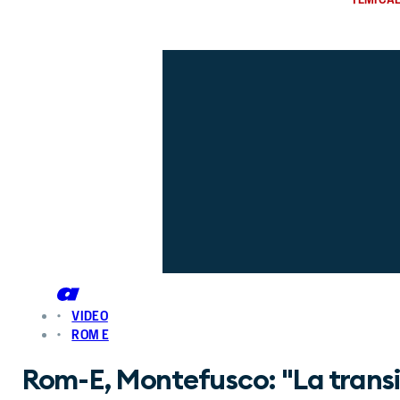
VIDEO
ROM E
Rom-E, Montefusco: "La trans