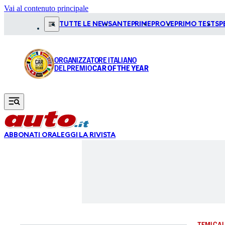
Vai al contenuto principale
TUTTE LE NEWS
ANTEPRIME
PROVE
PRIMO TEST
SP
ORGANIZZATORE ITALIANO
DEL PREMIO
CAR OF THE YEAR
ABBONATI ORA
LEGGI LA RIVISTA
TEMI CAL