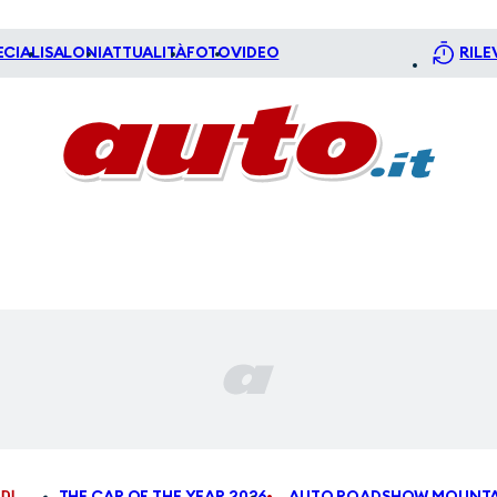
ECIALI
SALONI
ATTUALITÀ
FOTO
VIDEO
RILE
DI
THE CAR OF THE YEAR 2026
AUTO ROADSHOW MOUNTA