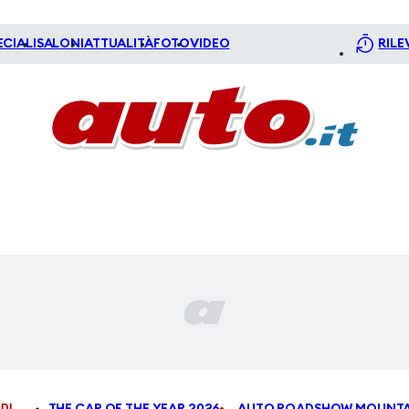
ECIALI
SALONI
ATTUALITÀ
FOTO
VIDEO
RILE
DI
THE CAR OF THE YEAR 2026
AUTO ROADSHOW MOUNTA