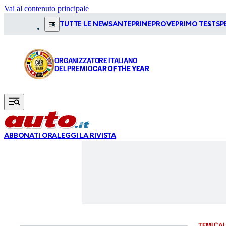
Vai al contenuto principale
TUTTE LE NEWS
ANTEPRIME
PROVE
PRIMO TEST
SP
ORGANIZZATORE ITALIANO
DEL PREMIO
CAR OF THE YEAR
ABBONATI ORA
LEGGI LA RIVISTA
TEMI CAL