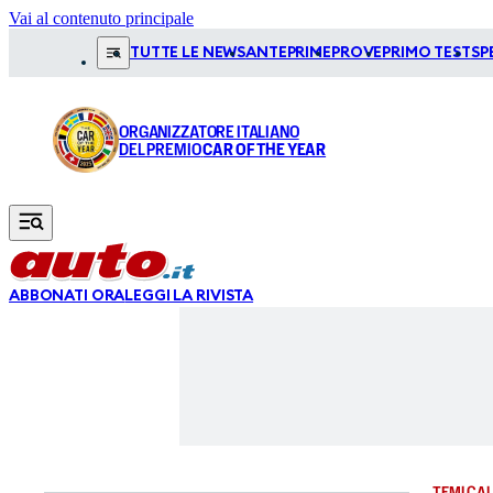
Vai al contenuto principale
TUTTE LE NEWS
ANTEPRIME
PROVE
PRIMO TEST
SP
ORGANIZZATORE ITALIANO
DEL PREMIO
CAR OF THE YEAR
ABBONATI ORA
LEGGI LA RIVISTA
TEMI CAL