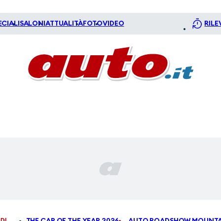
ECIALI
SALONI
ATTUALITÀ
FOTO
VIDEO
RILE
DI
THE CAR OF THE YEAR 2026
AUTO ROADSHOW MOUNTA