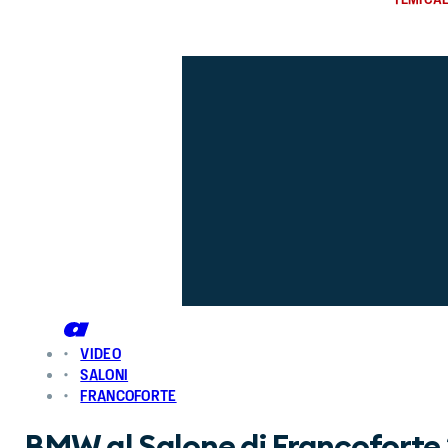
VIDEO
SALONI
FRANCOFORTE
BMW al Salone di Francoforte