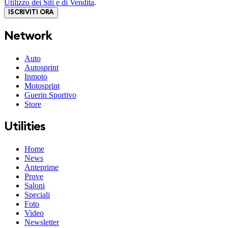
Utilizzo dei Siti e di Vendita
.
ISCRIVITI ORA
Network
Auto
Autosprint
Inmoto
Motosprint
Guerin Sportivo
Store
Utilities
Home
News
Anteprime
Prove
Saloni
Speciali
Foto
Video
Newsletter