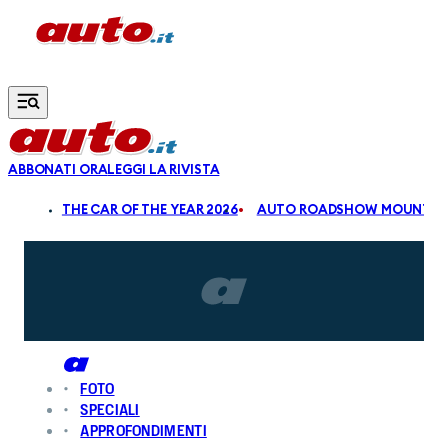
Vai al contenuto principale
ABBONATI ORA
LEGGI LA RIVISTA
ALDI
THE CAR OF THE YEAR 2026
AUTO ROADSHOW MOUNTAIN
FOTO
SPECIALI
APPROFONDIMENTI