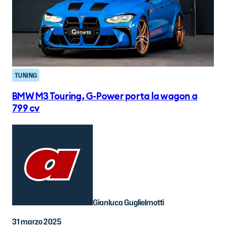
TUNING
BMW M3 Touring, G-Power porta la wagon a
799 cv
Gianluca Guglielmotti
31 marzo 2025