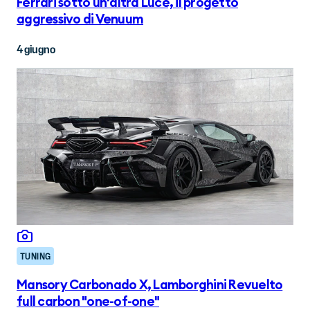
Ferrari sotto un'altra Luce, il progetto
aggressivo di Venuum
4 giugno
TUNING
Mansory Carbonado X, Lamborghini Revuelto
full carbon "one-of-one"