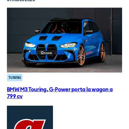
TUNING
BMW M3 Touring, G-Power porta la wagon a
799 cv