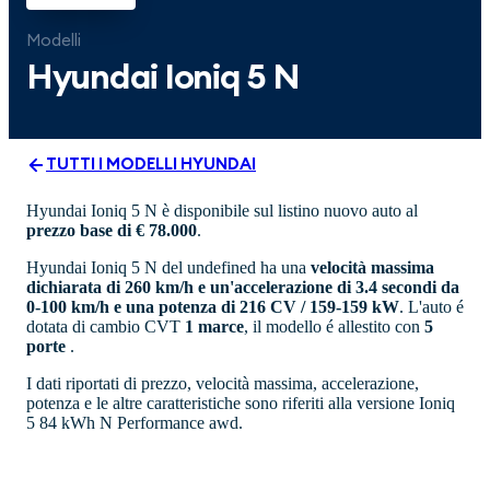
Modelli
Hyundai
Ioniq 5 N
TUTTI I MODELLI
HYUNDAI
Hyundai Ioniq 5 N è disponibile sul listino nuovo auto al
prezzo base di € 78.000
.
Hyundai Ioniq 5 N del undefined ha una
velocità massima
dichiarata di 260 km/h e un'accelerazione di 3.4 secondi da
0-100 km/h e una potenza di 216 CV / 159-159 kW
. L'auto é
dotata di cambio CVT
1 marce
, il modello é allestito con
5
porte
.
I dati riportati di prezzo, velocità massima, accelerazione,
potenza e le altre caratteristiche sono riferiti alla versione Ioniq
5 84 kWh N Performance awd.