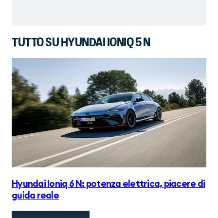
TUTTO SU HYUNDAI IONIQ 5 N
Wo
mo
Hyundai Ioniq 6 N: potenza elettrica, piacere di
guida reale
20 