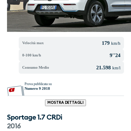
179
Velocità max
km/h
9''24
0-100 km/h
21.598
Consumo Medio
km/l
Prova pubblicata su
Numero 9 2018
MOSTRA DETTAGLI
Sportage 1.7 CRDi
2016