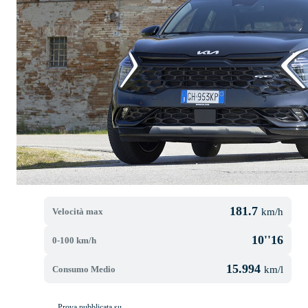
181.7
Velocità max
km/h
10''16
0-100 km/h
15.994
Consumo Medio
km/l
Prova pubblicata su