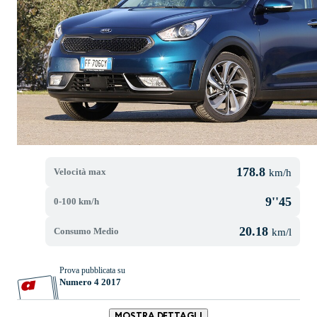
178.8
Velocità max
km/h
9''45
0-100 km/h
20.18
Consumo Medio
km/l
Prova pubblicata su
Numero 4 2017
MOSTRA DETTAGLI