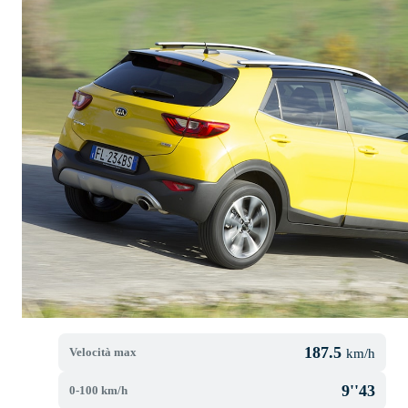
187.5
Velocità max
km/h
9''43
0-100 km/h