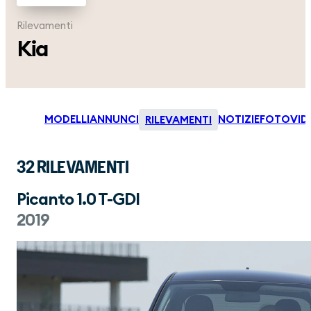
Rilevamenti
Kia
MODELLI
ANNUNCI
NOTIZIE
FOTO
VID
RILEVAMENTI
32 RILEVAMENTI
Picanto 1.0 T-GDI
2019