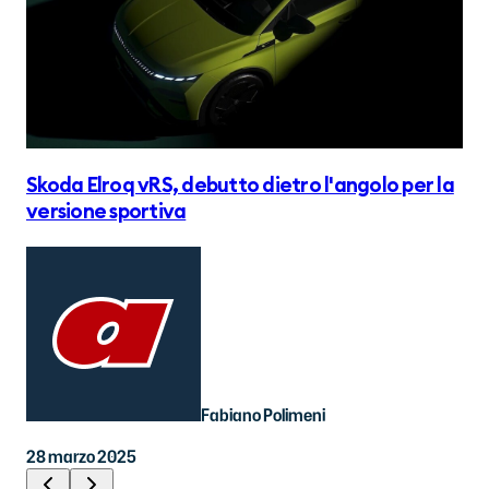
12 
Skoda Elroq vRS, debutto dietro l'angolo per la
versione sportiva
Fabiano Polimeni
28 marzo 2025