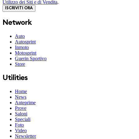
Utilizzo dei Siti e di Vendita
.
ISCRIVITI ORA
Network
Auto
Autosprint
Inmoto
Motosprint
Guerin Sportivo
Store
Utilities
Home
News
Anteprime
Prove
Saloni
Speciali
Foto
Video
Newsletter