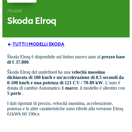
Modelli
Skoda
Elroq
TUTTI I MODELLI
ŠKODA
Škoda Elroq è disponibile sul listino nuovo auto al
prezzo base
di € 37.800
.
Škoda Elroq del undefined ha una
velocità massima
dichiarata di 180 km/h e un'accelerazione di 8.5 secondi da
0-100 km/h e una potenza di 121 CV / 70-89 kW
. L'auto é
dotata di cambio Automatico
1 marce
, il modello é allestito con
5 porte
.
I dati riportati di prezzo, velocità massima, accelerazione,
potenza e le altre caratteristiche sono riferiti alla versione Elroq
61kWh 60 190cv.