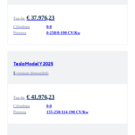
€ 37.976,23
Tua da
Cilindrata
0
-
0
Potenza
0
-
258
/
0
-
190
CV/Kw
Tesla
Model Y 2025
5
versioni disponibili
€ 41.976,23
Tua da
Cilindrata
0
-
0
Potenza
155
-
258
/
114
-
190
CV/Kw