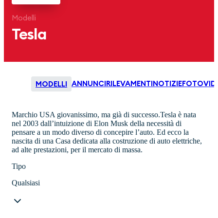
Modelli
Tesla
ANNUNCI
RILEVAMENTI
NOTIZIE
FOTO
VID
MODELLI
Marchio USA giovanissimo, ma già di successo.Tesla è nata
nel 2003 dall’intuizione di Elon Musk della necessità di
pensare a un modo diverso di concepire l’auto. Ed ecco la
nascita di una Casa dedicata alla costruzione di auto elettriche,
ad alte prestazioni, per il mercato di massa.
Tipo
Qualsiasi