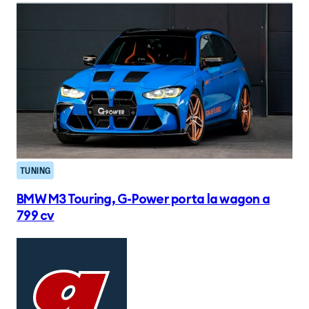
TUNING
BMW M3 Touring, G-Power porta la wagon a
799 cv