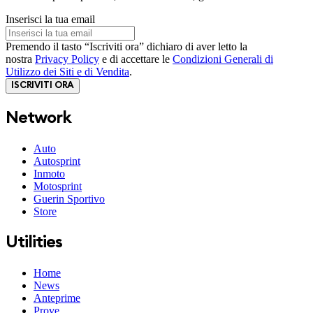
Inserisci la tua email
Premendo il tasto “Iscriviti ora” dichiaro di aver letto la
nostra
Privacy Policy
e di accettare le
Condizioni Generali di
Utilizzo dei Siti e di Vendita
.
ISCRIVITI ORA
Network
Auto
Autosprint
Inmoto
Motosprint
Guerin Sportivo
Store
Utilities
Home
News
Anteprime
Prove