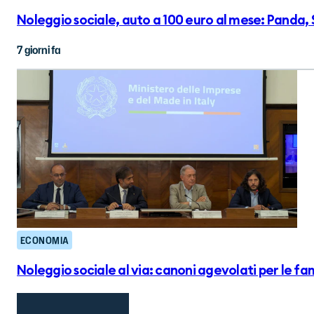
Noleggio sociale, auto a 100 euro al mese: Panda, 
7 giorni fa
ECONOMIA
Noleggio sociale al via: canoni agevolati per le fam