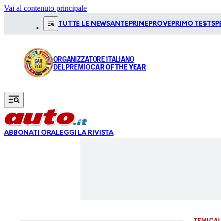
Vai al contenuto principale
TUTTE LE NEWS
ANTEPRIME
PROVE
PRIMO TEST
SP
ORGANIZZATORE ITALIANO
DEL PREMIO
CAR OF THE YEAR
ABBONATI ORA
LEGGI LA RIVISTA
TEMI CAL