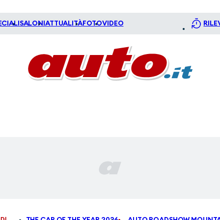
ECIALI
SALONI
ATTUALITÀ
FOTO
VIDEO
RILE
DI
THE CAR OF THE YEAR 2026
AUTO ROADSHOW MOUNTA