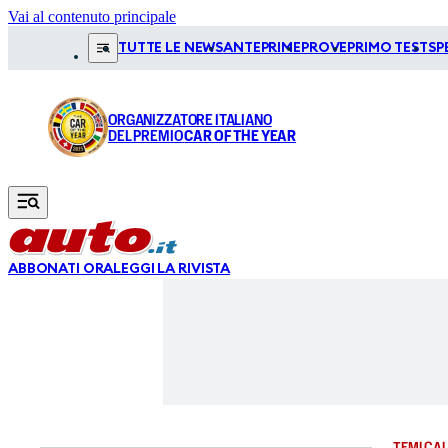
Vai al contenuto principale
TUTTE LE NEWS
ANTEPRIME
PROVE
PRIMO TEST
SP
ORGANIZZATORE ITALIANO
DEL PREMIO
CAR OF THE YEAR
ABBONATI ORA
LEGGI LA RIVISTA
TEMI CAL